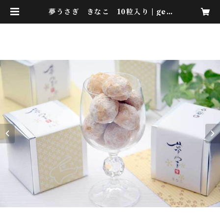
夢うさぎ きなこ 10粒入り | gen
raku