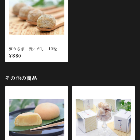
夢うさぎ 麦こがし 10粒入
り
¥880
その他の商品