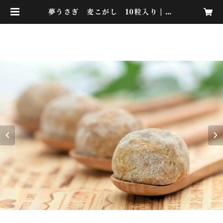
夢うさぎ 麦こがし 10粒入り | ge
nraku